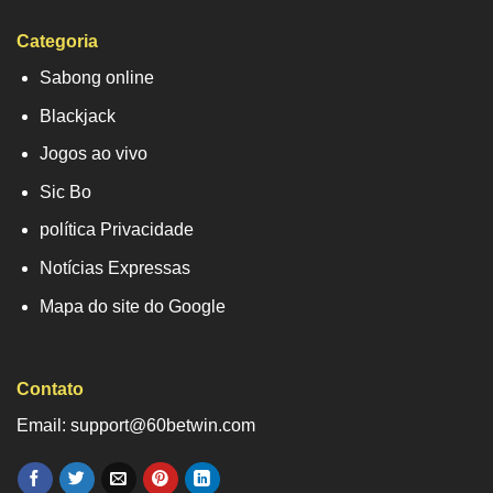
Categoria
Sabong online
Blackjack
Jogos ao vivo
Sic Bo
política Privacidade
Notícias Expressas
Mapa do site do Google
Contato
Email: support@60betwin.com