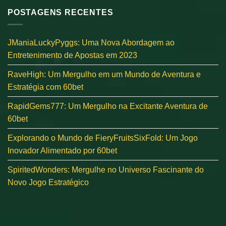
POSTAGENS RECENTES
JManiaLuckyPyggs: Uma Nova Abordagem ao
Entretenimento de Apostas em 2023
RaveHigh: Um Mergulho em um Mundo de Aventura e
Estratégia com 60bet
RapidGems777: Um Mergulho na Excitante Aventura de
60bet
Explorando o Mundo de FieryFruitsSixFold: Um Jogo
Inovador Alimentado por 60bet
SpiritedWonders: Mergulhe no Universo Fascinante do
Novo Jogo Estratégico