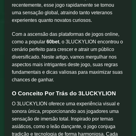
recentemente, esse jogo rapidamente se tornou
uma sensação global, atraindo tanto veteranos
experientes quanto novatos curiosos.
Com a ascensão das plataformas de jogos online,
como a popular
60bet
, o 3LUCKYLION encontrou o
cenário perfeito para crescer e atrair um público
diversificado. Neste artigo, vamos mergulhar nos
aspectos mais intrigantes deste jogo, suas regras
fundamentais e dicas valiosas para maximizar suas
chances de ganhar.
O Conceito Por Trás do 3LUCKYLION
O 3LUCKYLION oferece uma experiência visual e
sonora única, proporcionando aos jogadores uma
sensação de imersão total. Inspirado por temas
asiáticos, como o leão dançante, o jogo conjuga
tradição e tecnologia de forma harmoniosa. Cada