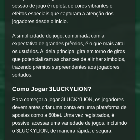
sessão de jogo é repleta de cores vibrantes e
efeitos especiais que capturam a atenção dos
jogadores desde o início.
A simplicidade do jogo, combinada com a
expectativa de grandes prêmios, é o que mais atrai
os usuários. A ideia principal gira em torno de giros
que potencializam as chances de alinhar símbolos,
trazendo prêmios surpreendentes aos jogadores
sortudos.
Como Jogar 3LUCKYLION?
Para começar a jogar 3LUCKYLION, os jogadores
devem antes criar uma conta em uma plataforma de
apostas como a 60bet. Uma vez registrados, é
possível acessar uma variedade de jogos, incluindo
o 3LUCKYLION, de maneira rápida e segura.