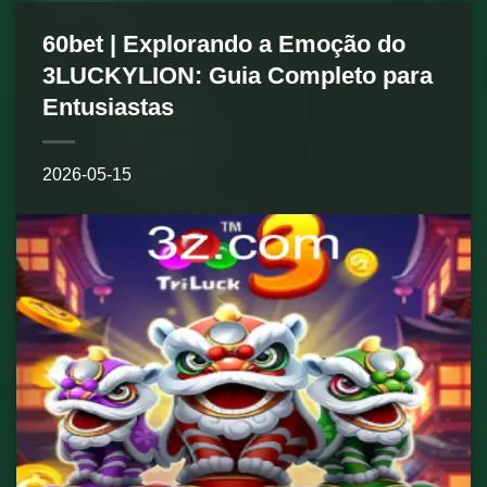
60bet | Explorando a Emoção do
3LUCKYLION: Guia Completo para
Entusiastas
2026-05-15