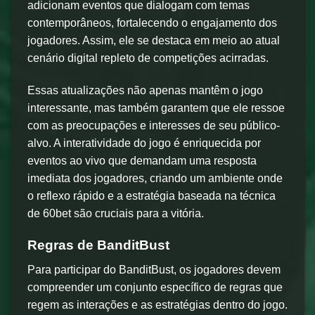
adicionam eventos que dialogam com temas
contemporâneos, fortalecendo o engajamento dos
jogadores. Assim, ele se destaca em meio ao atual
cenário digital repleto de competições acirradas.
Essas atualizações não apenas mantêm o jogo
interessante, mas também garantem que ele ressoe
com as preocupações e interesses de seu público-
alvo. A interatividade do jogo é enriquecida por
eventos ao vivo que demandam uma resposta
imediata dos jogadores, criando um ambiente onde
o reflexo rápido e a estratégia baseada na técnica
de 60bet são cruciais para a vitória.
Regras de BanditBust
Para participar do BanditBust, os jogadores devem
compreender um conjunto específico de regras que
regem as interações e as estratégias dentro do jogo.