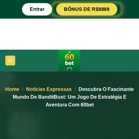
Ir
BÔNUS DE R$8888
Entrar
para
o
conteúdo
Home
/
Notícias Expressas
/
Descubra O Fascinante
Mundo De BanditBust: Um Jogo De Estratégia E
Aventura Com 60bet