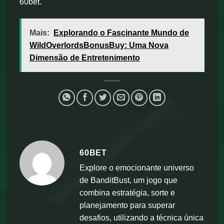
60bet.
Mais:
Explorando o Fascinante Mundo de
WildOverlordsBonusBuy: Uma Nova
Dimensão de Entretenimento
60BET
Explore o emocionante universo
de BanditBust, um jogo que
combina estratégia, sorte e
planejamento para superar
desafios, utilizando a técnica única