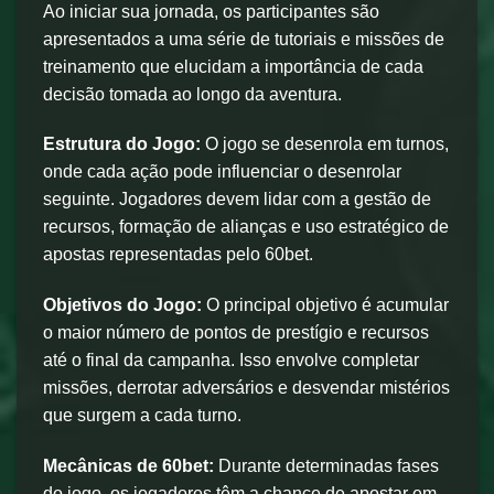
Ao iniciar sua jornada, os participantes são
apresentados a uma série de tutoriais e missões de
treinamento que elucidam a importância de cada
decisão tomada ao longo da aventura.
Estrutura do Jogo:
O jogo se desenrola em turnos,
onde cada ação pode influenciar o desenrolar
seguinte. Jogadores devem lidar com a gestão de
recursos, formação de alianças e uso estratégico de
apostas representadas pelo 60bet.
Objetivos do Jogo:
O principal objetivo é acumular
o maior número de pontos de prestígio e recursos
até o final da campanha. Isso envolve completar
missões, derrotar adversários e desvendar mistérios
que surgem a cada turno.
Mecânicas de 60bet:
Durante determinadas fases
do jogo, os jogadores têm a chance de apostar em