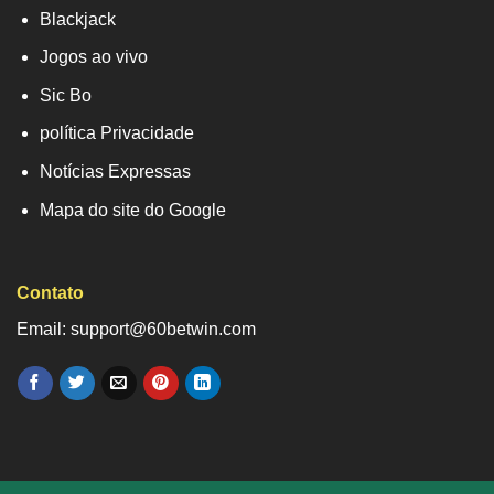
Blackjack
Jogos ao vivo
Sic Bo
política Privacidade
Notícias Expressas
Mapa do site do Google
Contato
Email: support@60betwin.com