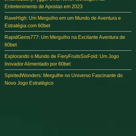
Entretenimento de Apostas em 2023
RaveHigh: Um Mergulho em um Mundo de Aventura e
Estratégia com 60bet
RapidGems777: Um Mergulho na Excitante Aventura de
60bet
Explorando o Mundo de FieryFruitsSixFold: Um Jogo
Inovador Alimentado por 60bet
SpiritedWonders: Mergulhe no Universo Fascinante do
Novo Jogo Estratégico