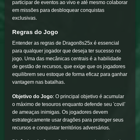
participar de eventos ao vivo e até mesmo colaborar
em missões para desbloquear conquistas
exclusivas.
Regras do Jogo
Entender as regras de Dragon8s25x é essencial
para qualquer jogador que deseja ter sucesso no
jogo. Uma das mecânicas centrais é a habilidade
de gestão de recursos, que exige que os jogadores
equilibrem seu estoque de forma eficaz para ganhar
vantagem nas batalhas.
Objetivo do Jogo
: O principal objetivo é acumular
o máximo de tesouros enquanto defende seu 'covil'
de ameaças inimigas. Os jogadores devem
estrategicamente usar dragões para proteger seus
recursos e conquistar territórios adversários.