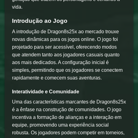
vida.
Introdução ao Jogo
A introdução de Dragon8s25x ao mercado trouxe
novas dinâmicas para os jogos online. O jogo foi
projetado para ser acessível, oferecendo modos
que atendem tanto aos jogadores casuais quanto
aos mais dedicados. A configuração inicial é
simples, permitindo que os jogadores se conectem
rapidamente e comecem suas aventuras.
Interatividade e Comunidade
Uma das características marcantes de Dragon8s25x
é a ênfase na construção de comunidades. O jogo
incentiva a formação de alianças e a interação em
equipe, promovendo uma experiência social
robusta. Os jogadores podem competir em torneios,