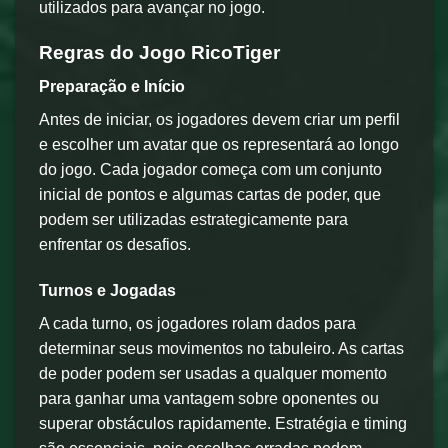
utilizados para avançar no jogo.
Regras do Jogo RicoTiger
Preparação e Início
Antes de iniciar, os jogadores devem criar um perfil
e escolher um avatar que os representará ao longo
do jogo. Cada jogador começa com um conjunto
inicial de pontos e algumas cartas de poder, que
podem ser utilizadas estrategicamente para
enfrentar os desafios.
Turnos e Jogadas
A cada turno, os jogadores rolam dados para
determinar seus movimentos no tabuleiro. As cartas
de poder podem ser usadas a qualquer momento
para ganhar uma vantagem sobre oponentes ou
superar obstáculos rapidamente. Estratégia e timing