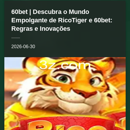
60bet | Descubra o Mundo
Empolgante de RicoTiger e 60bet:
Regras e Inovações
2026-06-30