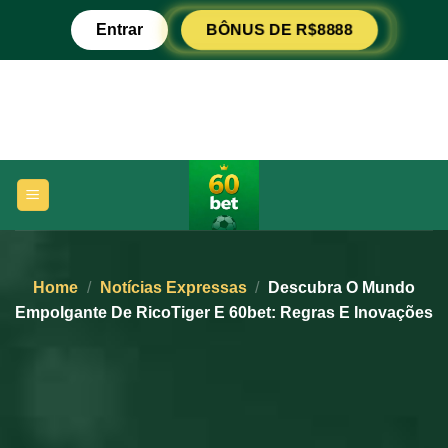
Ir
BÔNUS DE R$8888
Entrar
para
o
conteúdo
Home
/
Notícias Expressas
/
Descubra O Mundo
Empolgante De RicoTiger E 60bet: Regras E Inovações