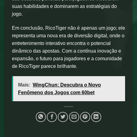
suas habilidades e dominarem as estratégias do
jogo.
Em conclusão, RicoTiger não é apenas um jogo; ele
representa uma nova era de diversão digital, onde o
entretenimento interativo encontra o potencial
dinâmico das apostas. Com a contínua inovação e
expansão, o futuro para jogadores e a comunidade
de RicoTiger parece brilhante.
Mais:
WingChun: Descubra o Novo
Fenômeno dos Jogos com 60bet