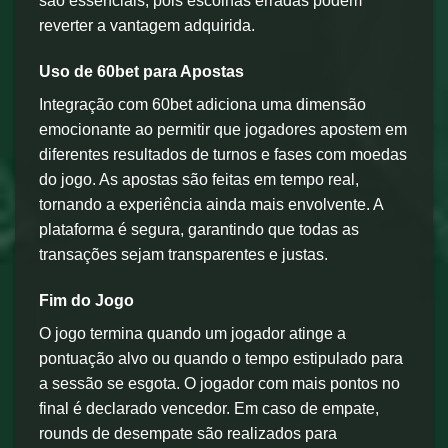
são essenciais, pois escolhas erradas podem
reverter a vantagem adquirida.
Uso de 60bet para Apostas
Integração com 60bet adiciona uma dimensão
emocionante ao permitir que jogadores apostem em
diferentes resultados de turnos e fases com moedas
do jogo. As apostas são feitas em tempo real,
tornando a experiência ainda mais envolvente. A
plataforma é segura, garantindo que todas as
transações sejam transparentes e justas.
Fim do Jogo
O jogo termina quando um jogador atinge a
pontuação alvo ou quando o tempo estipulado para
a sessão se esgota. O jogador com mais pontos no
final é declarado vencedor. Em caso de empate,
rounds de desempate são realizados para