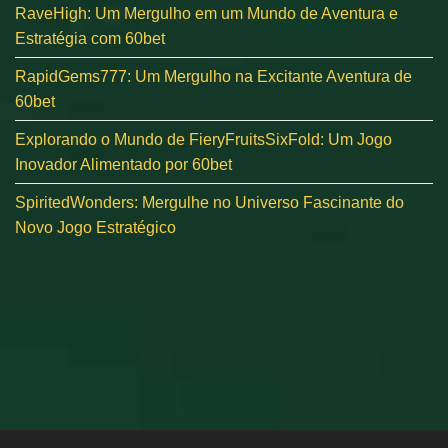
RaveHigh: Um Mergulho em um Mundo de Aventura e
Estratégia com 60bet
RapidGems777: Um Mergulho na Excitante Aventura de
60bet
Explorando o Mundo de FieryFruitsSixFold: Um Jogo
Inovador Alimentado por 60bet
SpiritedWonders: Mergulhe no Universo Fascinante do
Novo Jogo Estratégico