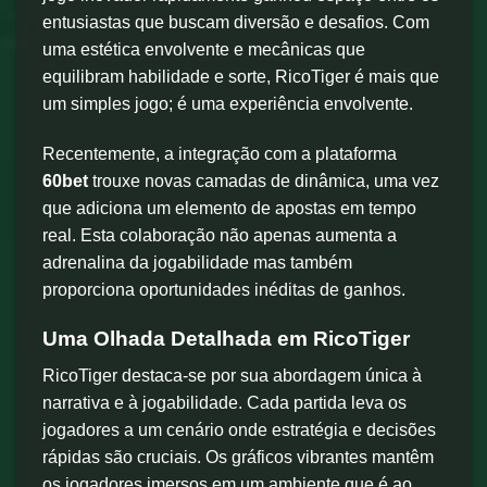
entusiastas que buscam diversão e desafios. Com
uma estética envolvente e mecânicas que
equilibram habilidade e sorte, RicoTiger é mais que
um simples jogo; é uma experiência envolvente.
Recentemente, a integração com a plataforma
60bet
trouxe novas camadas de dinâmica, uma vez
que adiciona um elemento de apostas em tempo
real. Esta colaboração não apenas aumenta a
adrenalina da jogabilidade mas também
proporciona oportunidades inéditas de ganhos.
Uma Olhada Detalhada em RicoTiger
RicoTiger destaca-se por sua abordagem única à
narrativa e à jogabilidade. Cada partida leva os
jogadores a um cenário onde estratégia e decisões
rápidas são cruciais. Os gráficos vibrantes mantêm
os jogadores imersos em um ambiente que é ao